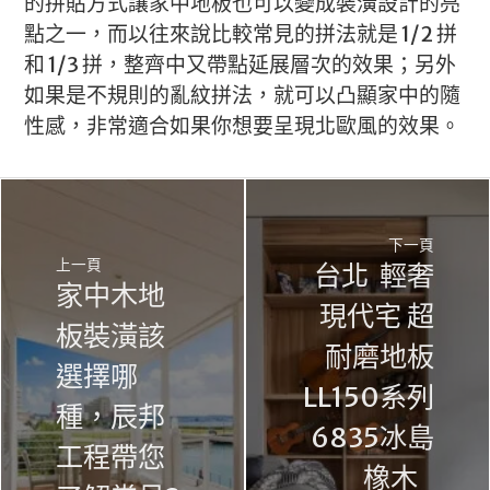
的拼貼方式讓家中地板也可以變成裝潢設計的亮
點之一，而以往來說比較常見的拼法就是 1/2 拼
和 1/3 拼，整齊中又帶點延展層次的效果；另外
如果是不規則的亂紋拼法，就可以凸顯家中的隨
性感，非常適合如果你想要呈現北歐風的效果。
下一頁
上一頁
台北 輕奢
家中木地
現代宅 超
板裝潢該
耐磨地板
選擇哪
LL150系列
種，辰邦
6835冰島
工程帶您
橡木