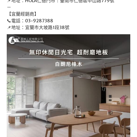
📌地址：HOLA仁德門市｜臺南市仁德區中山路779號
－
【宜蘭經銷商】
📞電話：03-9287388
📌地址：宜蘭市大坡路1段38號