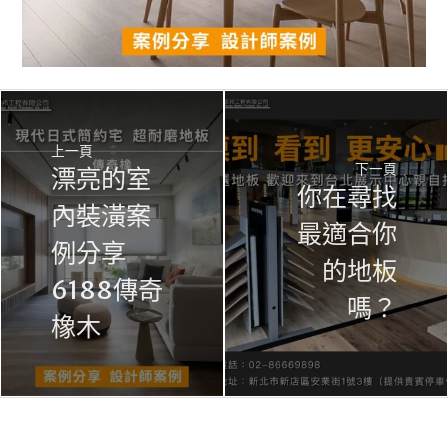
上一頁
下一頁
漂亮的室
你在尋找
內裝潢案
最適合你
例分享
的地板
6188傳奇
嗎？
橡木