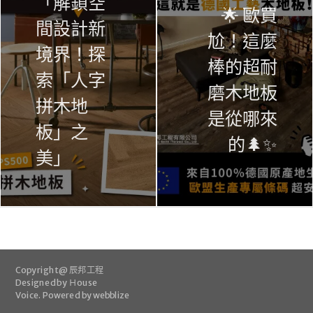
「解鎖空
🌟 歐買
間設計新
尬！這麼
境界！探
棒的超耐
索「人字
磨木地板
拼木地
是從哪來
板」之
的🌲✨
美」
Copyright @ 辰邦工程
Designed by
Ｈouse
Voice
.
Powered by webblize