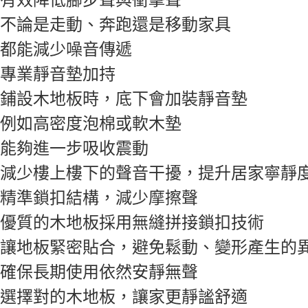
奔跑還是移動家具
噪音傳遞
墊加持
，底下會加裝靜音墊
泡棉或軟木墊
吸收震動
聲音干擾，提升居家寧靜
構，減少摩擦聲
採用無縫拼接鎖扣技術
，避免鬆動、變形產生的異
用依然安靜無聲
板，讓家更靜謐舒適