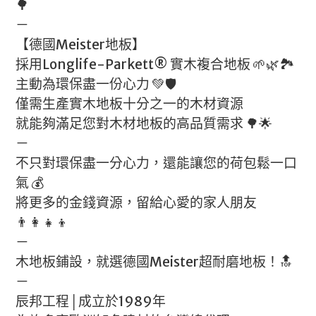
🌳
－
【德國Meister地板】
採用Longlife-Parkett® 實木複合地板 🌱🌿🏞️
主動為環保盡一份心力 💚🛡️
僅需生產實木地板十分之一的木材資源
就能夠滿足您對木材地板的高品質需求 🌳🌟
－
不只對環保盡一分心力，還能讓您的荷包鬆一口
氣 💰
將更多的金錢資源，留給心愛的家人朋友
👨‍👩‍👧‍👦
－
木地板鋪設，就選德國Meister超耐磨地板！🔝
－
辰邦工程│成立於1989年