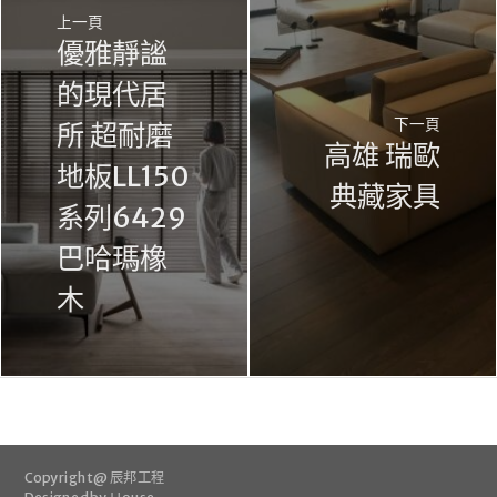
上一頁
優雅靜謐
的現代居
下一頁
所 超耐磨
高雄 瑞歐
地板LL150
典藏家具
系列6429
巴哈瑪橡
木
Copyright @ 辰邦工程