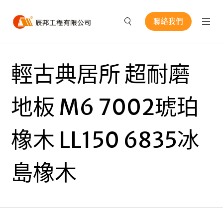
聯絡我們
輕古典居所 超耐磨
地板 M6 7002琥珀
橡木 LL150 6835冰
島橡木