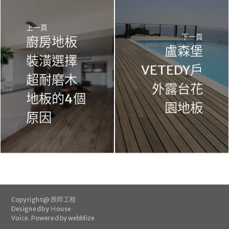
上一頁
下一頁
廚房地板
盧森堡
裝潢選擇
VETEDY戶
超耐磨木
外露台花
地板的4個
園地板
原因
Copyright @ 辰邦工程
Designed by
Ｈouse
Voice
.
Powered by webblize