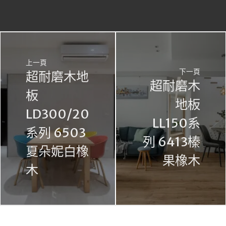
上一頁
下一頁
超耐磨木地
超耐磨木
板
地板
LD300/20
LL150系
系列 6503
列 6413榛
夏朵妮白橡
果橡木
木