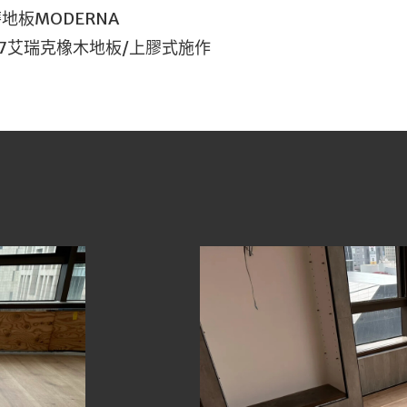
地板MODERNA
47艾瑞克橡木地板/上膠式施作