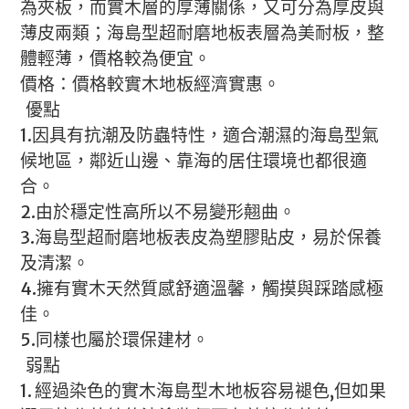
為夾板，而實木層的厚薄關係，又可分為厚皮與
薄皮兩類；海島型超耐磨地板表層為美耐板，整
體輕薄，價格較為便宜。
價格：價格較實木地板經濟實惠。
優點
1.因具有抗潮及防蟲特性，適合潮濕的海島型氣
候地區，鄰近山邊、靠海的居住環境也都很適
合。
2.由於穩定性高所以不易變形翹曲。
3.海島型超耐磨地板表皮為塑膠貼皮，易於保養
及清潔。
4.擁有實木天然質感舒適溫馨，觸摸與踩踏感極
佳。
5.同樣也屬於環保建材。
弱點
1. 經過染色的實木海島型木地板容易褪色,但如果