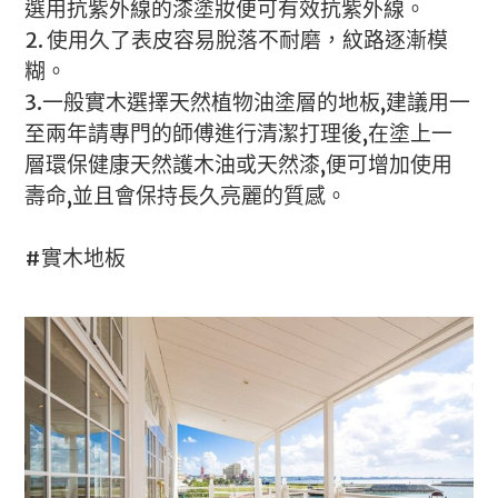
選用抗紫外線的漆塗妝便可有效抗紫外線。
2. 使用久了表皮容易脫落不耐磨，紋路逐漸模
糊。
3.一般實木選擇天然植物油塗層的地板,建議用一
至兩年請專門的師傅進行清潔打理後,在塗上一
層環保健康天然護木油或天然漆,便可增加使用
壽命,並且會保持長久亮麗的質感。
#實木地板