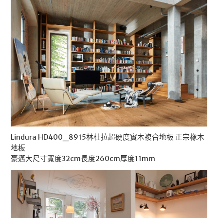
Lindura HD400_8915林杜拉超硬度實木複合地板 正宗橡木
地板
豪邁大尺寸寬度32cm長度260cm厚度11mm