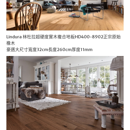
Lindura 林杜拉超硬度實木複合地板HD400-8902正宗原始
橡木
豪邁大尺寸寬度32cm長度260cm厚度11mm