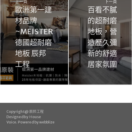
上一頁
下一頁
歐洲第一建
百看不膩
材品牌
的超耐磨
~MEISTER
地板，營
德國超耐磨
造歷久彌
地板 辰邦
新的舒適
工程
居家氛圍
Copyright @ 辰邦工程
Designed by
Ｈouse
Voice
.
Powered by webblize