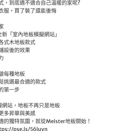
式，到底適不適合自己溫暖的家呢?
衣服，買了裝了還能後悔
家
推出全新「室內地板模擬網站」
各式木地板款式
鋪設後的效果
力
驗每種地板
鬆挑選最合適的款式
的第一步
的模擬網站，地板不再只是地板
更多昇華與美感
的獨特氛圍，就從Meister地板開始！
//pse.is/56juvn