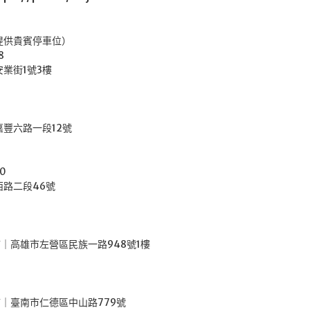
提供貴賓停車位）
8
安業街1號3樓
嘉豐六路一段12號
0
西路二段46號
市｜高雄市左營區民族一路948號1樓
市｜臺南市仁德區中山路779號