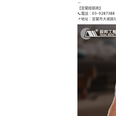
－
【宜蘭經銷商】
📞電話：03-9287388
📌地址：宜蘭市大坡路1