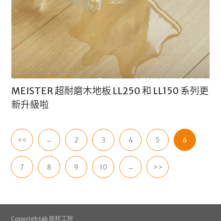
MEISTER 超耐磨木地板 LL250 和 LL150 系列更
新升級啦
<<
←
2
3
4
5
6
7
8
9
10
→
>>
Copyright @ 辰邦工程