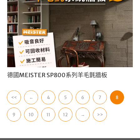
德國MEISTER SP800系列羊毛氈牆板
<<
←
4
5
6
7
8
9
10
11
12
→
>>