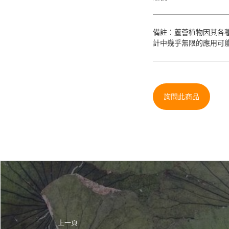
備註：蘆薈植物因其各
計中幾乎無限的應用可
詢問此商品
上一頁