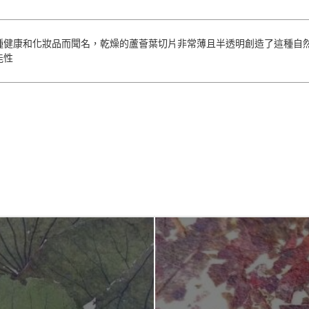
種健康和化妝品而聞名，乾燥的蘆薈葉切片非常薄且半透明創造了這種自
能性