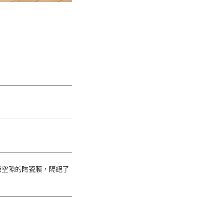
米級空隙的陶瓷膜，隔絕了