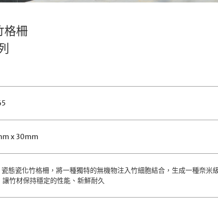
外竹格柵
列
65
mm x 30mm
CTECH 瓷態瓷化竹格柵，將一種獨特的無機物注入竹細胞結合，生成一種奈
，讓竹材保持穩定的性能、新鮮耐久