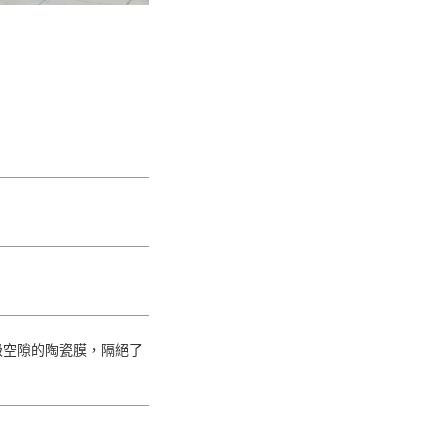
米級空隙的陶瓷膜，隔絕了