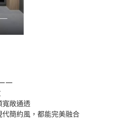
——
紋
敞通透
約風，都能完美融合