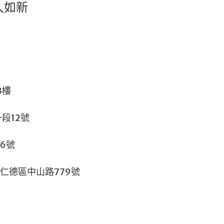
如新
區安業街1號3樓
12號
6號
區中山路779號