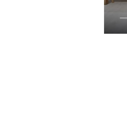
—— LD300/
6503夏朵妮白
營造出明亮而舒
簡約卻不失溫度，
超耐磨、抗刮、