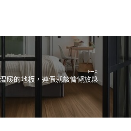
下一頁
溫暖的地板，連假就該慵懶放鬆