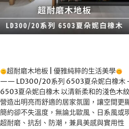
超耐磨木地板 | 優雅純粹的生活美學
20系列 6503夏朵妮白橡木 
橡木 以清新柔和的淺色木
適的居家氛圍，讓空間更顯寬
無論北歐風、日系風或現代簡
防潮，兼具美感與實用性