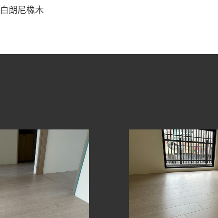
1白朗尼橡木