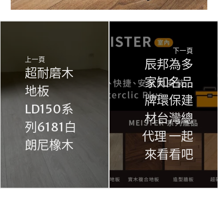
下一頁
上一頁
辰邦為多
超耐磨木
家知名品
地板
牌環保建
LD150系
材台灣總
列6181白
代理 一起
朗尼橡木
來看看吧