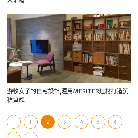
木地板
游牧女子的自宅設計,運用MESITER建材打造沉
穩質感
←
1
2
3
4
5
6