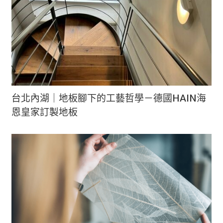
台北內湖｜地板腳下的工藝哲學－德國HAIN海
恩皇家訂製地板