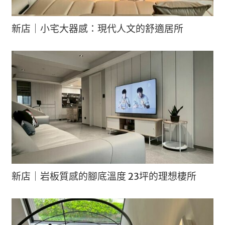
新店｜小宅大器感：現代人文的舒適居所
新店｜岩板質感的腳底溫度 23坪的理想棲所