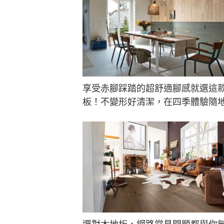
享受赤腳踩踏的超舒適腳感就選這
板！不變形好清潔，在四季體驗隨
的愜意～