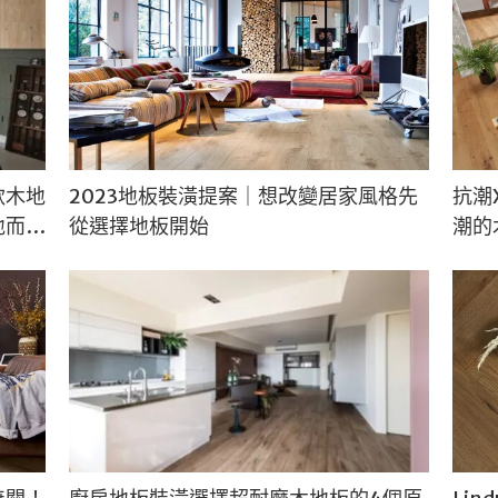
款木地
2023地板裝潢提案｜想改變居家風格先
抗潮
地而坐
從選擇地板開始
潮的