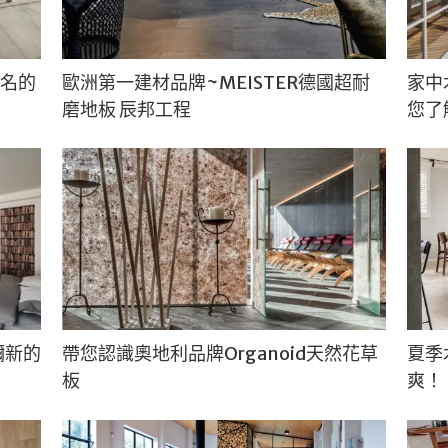
知名的
歐洲第一建材品牌~MEISTER德國超耐
家中
磨地板 辰邦工程
您了
彌新的
帶您認識奧地利品牌Organoid天然花草
夏季
板
爽！